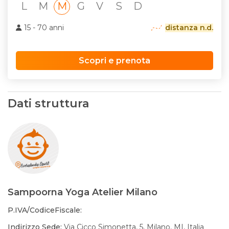
L
M
M
G
V
S
D
15 - 70 anni
distanza n.d.
Scopri e prenota
Dati struttura
Sampoorna Yoga Atelier Milano
P.IVA/CodiceFiscale:
Indirizzo Sede:
Via Cicco Simonetta, 5, Milano, MI, Italia