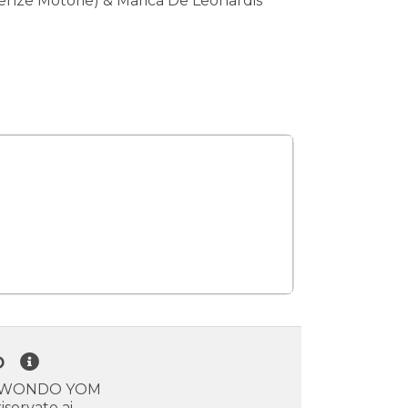
cienze Motorie) & Marica De Leonardis
SD
 TAEKWONDO YOM
iservate ai