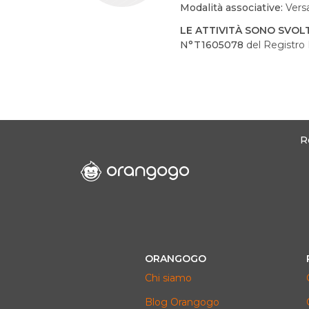
Modalità associative:
Vers
LE ATTIVITÀ SONO SVOLT
N°T1605078
del Registro N
R
ORANGOGO
Chi siamo
Blog Orangogo