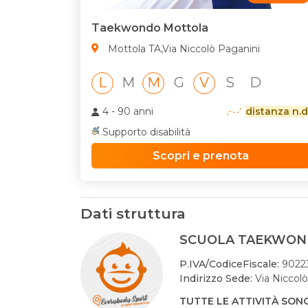
Taekwondo Mottola
Mottola TA,Via Niccolò Paganini
L
M
M
G
V
S
D
4 - 90 anni
distanza n.d
Supporto disabilità
Scopri e prenota
Dati struttura
SCUOLA TAEKWOND
P.IVA/CodiceFiscale:
9022
Indirizzo Sede:
Via Niccolò
TUTTE LE ATTIVITÀ SON