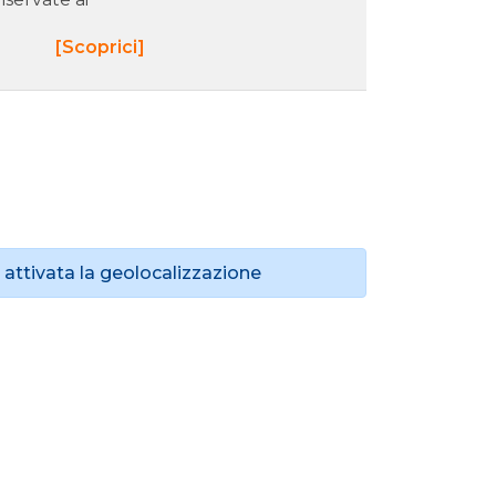
[Scoprici]
attivata la geolocalizzazione