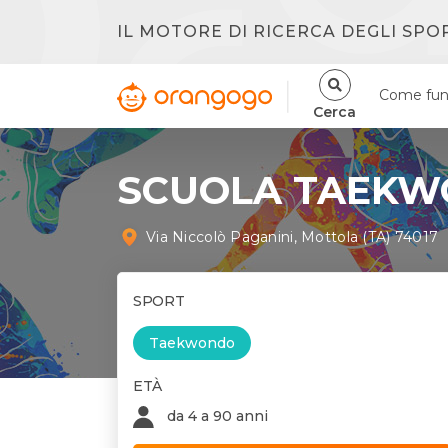
IL MOTORE DI RICERCA DEGLI SPO
Come fun
Cerca
SCUOLA TAEKW
Via Niccolò Paganini, Mottola (TA) 74017
SPORT
Taekwondo
ETÀ
da 4 a 90 anni