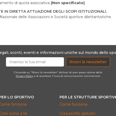
amento di quota associativa
(Non specificato)
.
E IN DIRETTA ATTUAZIONE DEGLI SCOPI ISTITUZIONALI.
azionale delle Associazioni e Società sportive dilettantistiche.
egali, sconti, eventi e informazioni uniche sul mondo dello spo
Ricevi la newsletter
Cliccando su "Ricevi la newsletter" dichiari di aver preso visione della
Privacy Policy
e di accettare l'invio di comunicazioni commerciali
PER LO SPORTIVO
PER LE STRUTTURE SPORTIV
Come funziona
Come funziona
Corsi vicino a te
Crea profilo gratuito