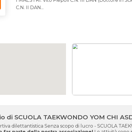
I MAESTRI: Vito Piepoli C.N. III DAN (Dottore in S
C.N. II DAN...
ocio di SCUOLA TAEKWONDO YOM CHI A
ortiva dilettantistica Senza scopo di lucro - SCUOLA
a far parte della nostra associazione!
Le attività sono r