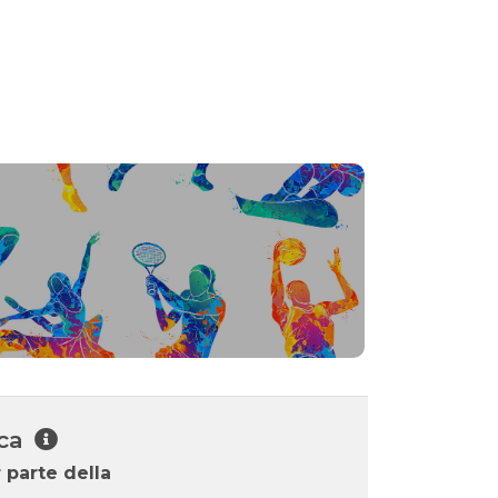
ica
r parte della