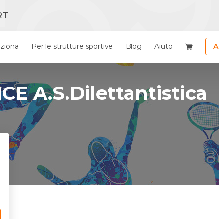
RT
ziona
Per le strutture sportive
Blog
Aiuto
A
E A.S.Dilettantistica