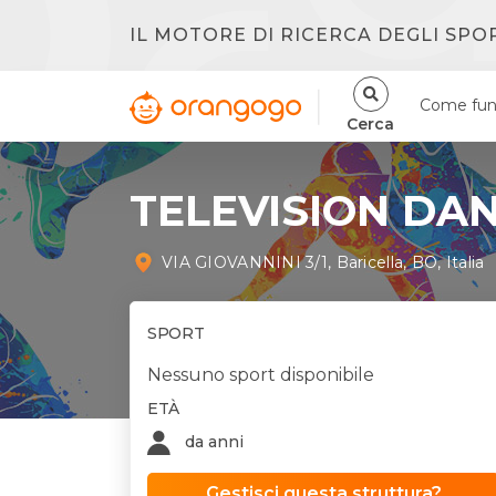
IL MOTORE DI RICERCA DEGLI SPO
Come fun
Cerca
TELEVISION DANC
VIA GIOVANNINI 3/1, Baricella, BO, Italia
SPORT
Nessuno sport disponibile
ETÀ
da anni
Gestisci questa struttura?