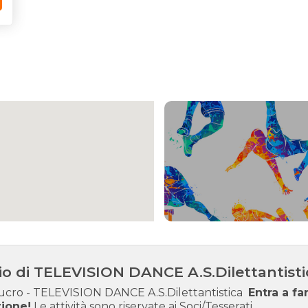
io di TELEVISION DANCE A.S.Dilettantist
lucro - TELEVISION DANCE A.S.Dilettantistica
Entra a fa
zione!
Le attività sono riservate ai Soci/Tesserati.