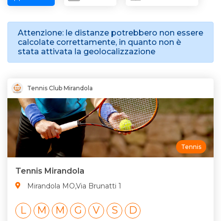
Attenzione: le distanze potrebbero non essere
calcolate correttamente, in quanto non è
stata attivata la geolocalizzazione
Tennis Club Mirandola
Tennis
Tennis Mirandola
Mirandola MO,Via Brunatti 1
L
M
M
G
V
S
D