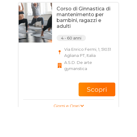
Corso di Ginnastica di
mantenimento per
bambini, ragazzi e
adulti
4 - 60 anni
Via Enrico Fermi, 1, 51031
Agliana PT, Italia
A.S.D. De arte
gymanstica
Scopri
Giorni e Orari
Corso di Ginnastica
per bambini e ragazzi