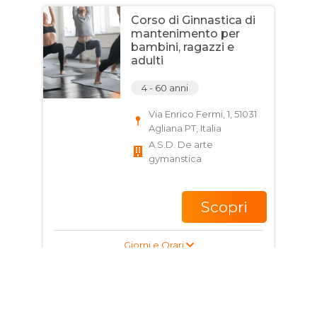
Corso di Ginnastica di
mantenimento per
bambini, ragazzi e
adulti
4 - 60 anni
Via Enrico Fermi, 1, 51031
Agliana PT, Italia
A.S.D. De arte
gymanstica
Scopri
Giorni e Orari
Corso di Ginnastica
per bambini e ragazzi