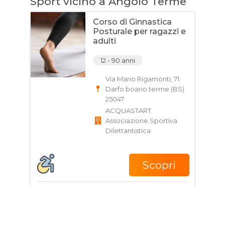
Sport vicino a Angolo Terme
Corso di Ginnastica
Posturale per ragazzi e
adulti
12 - 90 anni
Via Mario Rigamonti, 71
Darfo boario terme (BS)
25047
ACQUASTART
Associazione Sportiva
Dilettantistica
Scopri
Giorni e Orari
Corso di Nuoto per