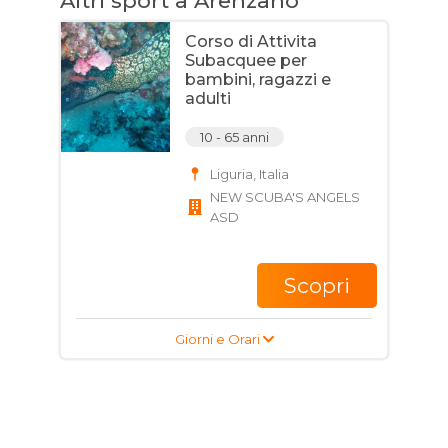
Altri sport a Arenzano
Corso di Attivita
Subacquee per
bambini, ragazzi e
adulti
10 - 65 anni
Liguria, Italia
NEW SCUBA'S ANGELS
ASD
Scopri
Giorni e Orari
Corso di Apnea per
ragazzi e adulti