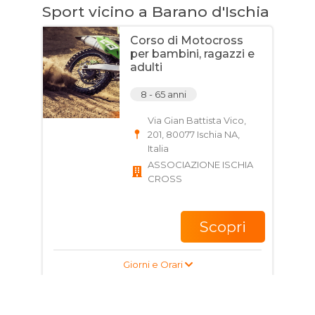
Sport vicino a Barano d'Ischia
Corso di Motocross
per bambini, ragazzi e
adulti
8 - 65 anni
Via Gian Battista Vico,
201, 80077 Ischia NA,
Italia
ASSOCIAZIONE ISCHIA
CROSS
Scopri
Giorni e Orari
Corso di Motocross