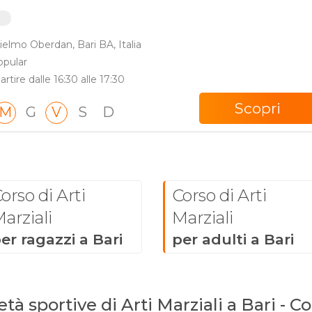
i
ielmo Oberdan, Bari BA, Italia
opular
artire dalle 16:30 alle 17:30
Scopri
M
G
V
S
D
orso di Arti
Corso di Arti
arziali
Marziali
er ragazzi a Bari
per adulti a Bari
tà sportive di Arti Marziali a Bari - Co