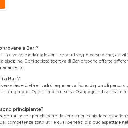
so trovare a Bari?
 in diverse modalità: lezioni introduttive, percorsi tecnici, attivi
lla disciplina. Ogni società sportiva di Bari propone offerte differe
’allenamento.
li a Bari?
 diverse fasce d’età e livelli di esperienza. Sono disponibili percors
duali o in gruppo. Ogni scheda corso su Orangogo indica chiaramente
e sono principiante?
ono progettati anche per chi parte da zero e non richiedono esperi
quali competenze sono utili e quali benefici ci si può aspettare nel