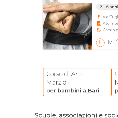
3 - 6 ann
Via Gugl
Asd la p
Corsi a p
L
M
Corso di Arti
C
Marziali
M
per bambini a Bari
p
Scuole, associazioni e socie