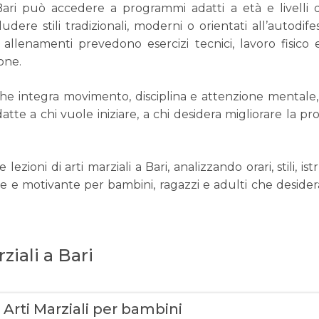
Bari può accedere a programmi adatti a età e livelli di
ere stili tradizionali, moderni o orientati all’autodife
llenamenti prevedono esercizi tecnici, lavoro fisico e a
one.
che integra movimento, disciplina e attenzione mentale,
datte a chi vuole iniziare, a chi desidera migliorare la pr
ni di arti marziali a Bari, analizzando orari, stili, istrut
le e motivante per bambini, ragazzi e adulti che desidera
rziali a Bari
 Arti Marziali per bambini