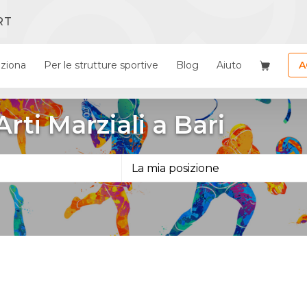
RT
ziona
Per le strutture sportive
Blog
Aiuto
A
Arti Marziali a Bari