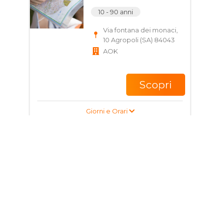
10 - 90 anni
Via fontana dei monaci,
10 Agropoli (SA) 84043
AOK
Scopri
Giorni e Orari
Corso di Calcio per
bambini e ragazzi
7 - 15 anni
Piazzale Novi, 84012
Angri SA, Italia
UNITED ANGRI A. P. D