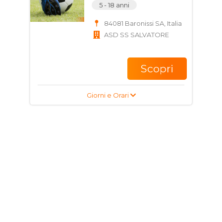
5 - 18 anni
84081 Baronissi SA, Italia
ASD SS SALVATORE
Scopri
Giorni e Orari
Corso di Scherma
Storica per ragazzi e
adulti
16 - 50 anni
Via Unità D'Italia, 84081
Baronissi SA, Italia
La Compagnia della rosa
e della spada ASD