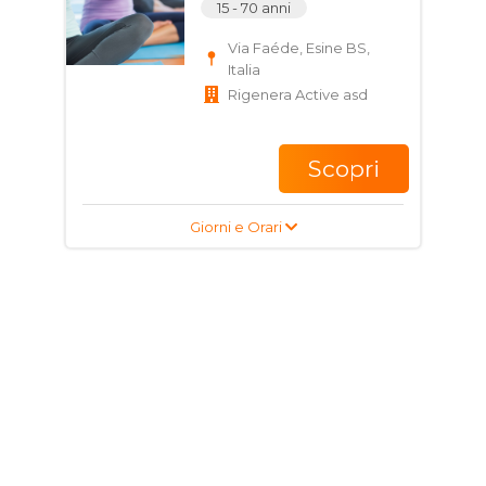
15 - 70 anni
Via Faéde, Esine BS,
Italia
Rigenera Active asd
Scopri
Giorni e Orari
Corso di Pilates per
adulti
18 - 70 anni
Via Faéde, Esine BS,
Italia
Rigenera Active asd