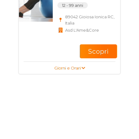
12 - 99 anni
89042 Gioiosa Ionica RC,
Italia
Asd L'Ame&Core
Scopri
Giorni e Orari
Corso di Tiro Con arco
per bambini, ragazzi e
adulti
8 - 70 anni
89024 Polistena RC, Italia
A.S.D.QUEEN
ARCOCLUB