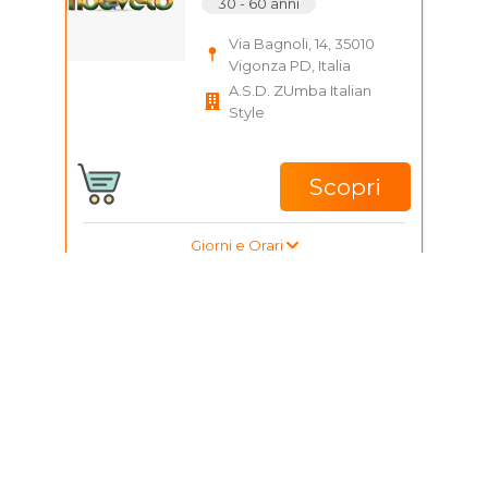
30 - 60 anni
Via Bagnoli, 14, 35010
Vigonza PD, Italia
A.S.D. ZUmba Italian
Style
Scopri
Giorni e Orari
Corso di Aikido per
ragazzi e adulti
15 - 90 anni
Via Giovanni Giolitti, 45,
35129 Padova PD, Italia
ARDORJUDO PADOVA