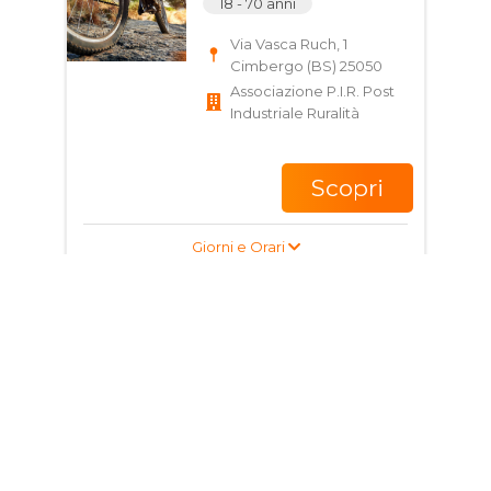
18 - 70 anni
Via Vasca Ruch, 1
Cimbergo (BS) 25050
Associazione P.I.R. Post
Industriale Ruralità
Scopri
Giorni e Orari
Corso di Ginnastica
per adulti
18 - 50 anni
Via Faéde, 6, 25040
Esine BS, Italia
Rigenera Active asd