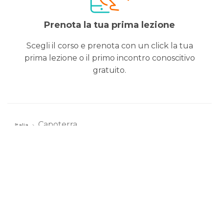
Prenota la tua prima lezione
Scegli il corso e prenota con un click la tua
prima lezione o il primo incontro conoscitivo
gratuito.
Capoterra
Italia
Altri sport a Capoterra
Corso di Basket per
bambini
6 - 9 anni