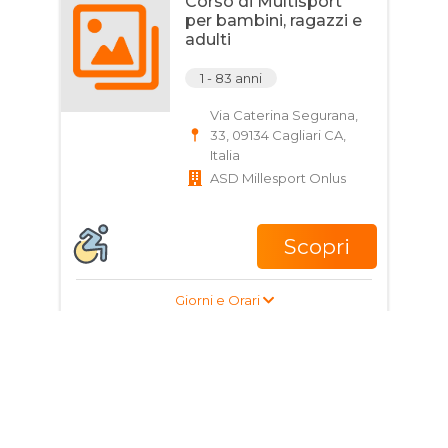
Corso di Multisport
per bambini, ragazzi e
adulti
1 - 83 anni
Via Caterina Segurana,
33, 09134 Cagliari CA,
Italia
ASD Millesport Onlus
Scopri
Giorni e Orari
Corso di Judo per
bambini
2 - 5 anni