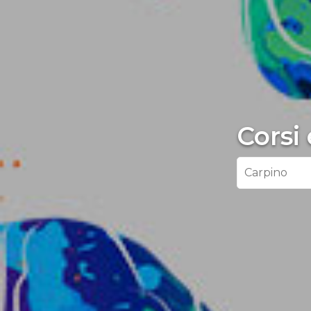
Corsi 
Carpino