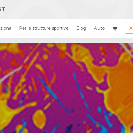
RT
ziona
Per le strutture sportive
Blog
Aiuto
A