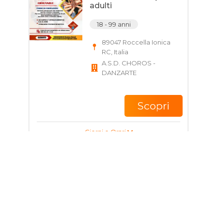
adulti
18 - 99 anni
89047 Roccella Ionica
RC, Italia
A.S.D. CHOROS -
DANZARTE
Scopri
Giorni e Orari
Corso di Pilates per
ragazzi e adulti
16 - 60 anni
Via Giardini, 89047