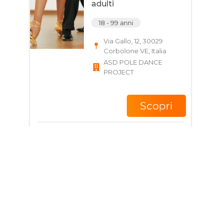
adulti
18 - 99 anni
Via Gallo, 12, 30029
Corbolone VE, Italia
ASD POLE DANCE
PROJECT
Scopri
Giorni e Orari
Corso di Danza per
ragazzi e adulti
15 - 60 anni
Viale Roma, 79, 30020
Torre di Mosto VE, Italia