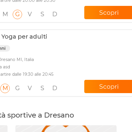
partire dalle 20:00 alle 20:30
Scopri
M
G
V
S
D
 Yoga per adulti
nni
esano MI, Italia
a asd
artire dalle 19:30 alle 20:45
Scopri
M
G
V
S
D
età sportive a Dresano