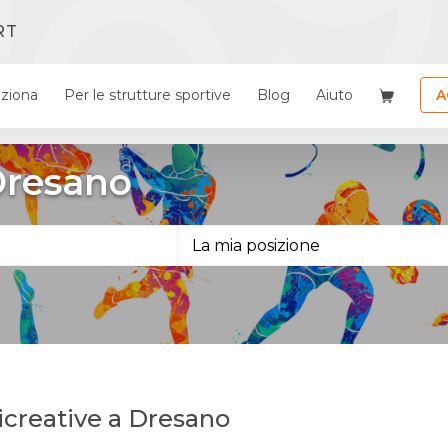
RT
ziona
Per le strutture sportive
Blog
Aiuto
A
 Dresano
 ricreative a Dresano