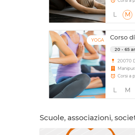
Corsi a 
L
M
Corso di
YOGA
20 - 65 a
20070 Dr
Manipur
Corsi a p
L
M
Scuole, associazioni, soci