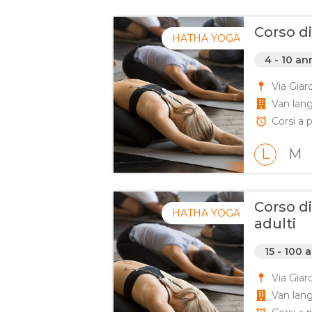
Corso d
HATHA YOGA
4 - 10 an
Via Giar
Van lan
Corsi a p
L
M
Corso di
HATHA YOGA
adulti
15 - 100 
Via Giar
Van lan