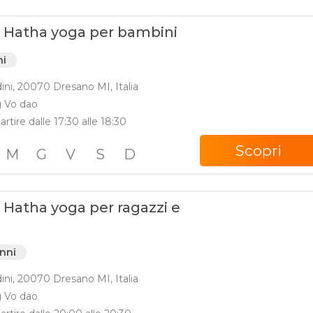
i Hatha yoga per bambini
ni
dini, 20070 Dresano MI, Italia
g Vo dao
artire dalle 17:30 alle 18:30
Scopri
M
G
V
S
D
 Hatha yoga per ragazzi e
anni
dini, 20070 Dresano MI, Italia
g Vo dao