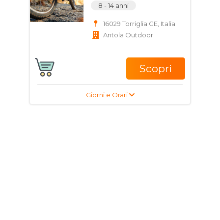
8 - 14 anni
16029 Torriglia GE, Italia
Antola Outdoor
Scopri
Giorni e Orari
Corso di Subacquea
per ragazzi e adulti
15 - 40 anni
Località Foggia, 24,
16035 Rapallo GE, Italia
Moonlight Sub Diving
Center Rapallo