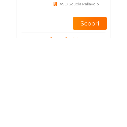
ASD Scuola Pallavolo
Scopri
Giorni e Orari
Corso di Pallavolo per
bambini e ragazzi
6 - 14 anni
98035 Giardini Naxos ME,
Italia
ASD Scuola Pallavolo
Scopri