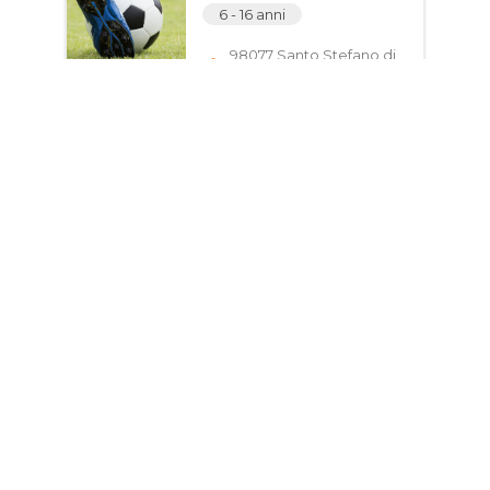
6 - 16 anni
98077 Santo Stefano di
Camastra ME, Italia
ASD STEFANESE CALCIO
Scopri
Giorni e Orari
Corso di Tiro Con arco
per bambini, ragazzi e
adulti
8 - 70 anni
98070 Torrenova ME,
Italia
ASD ARCIERI DEI