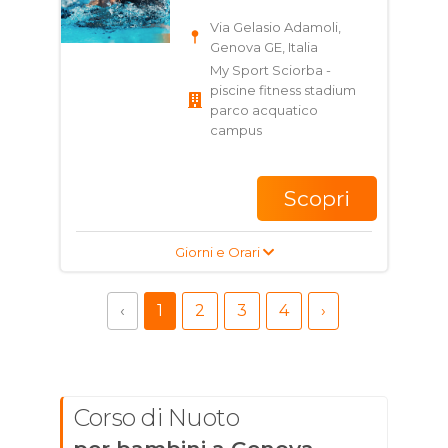
Via Gelasio Adamoli,
Genova GE, Italia
My Sport Sciorba -
piscine fitness stadium
parco acquatico
campus
Scopri
Giorni e Orari
‹
1
2
3
4
›
Corso di Nuoto