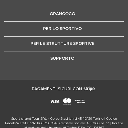
ORANGOGO
PER LO SPORTIVO
PER LE STRUTTURE SPORTIVE
SUPPORTO
PAGAMENTI SICURI CON
Sport grand Tour SRL - Corso Stati Uniti 45, 10129 Torino | Codice
Fiscale/Partita IVA: 11661350014 | Capitale Sociale: €15.960,61 I.V. | Iscritta
al registro delle imprese di Torino REA: TO-123167