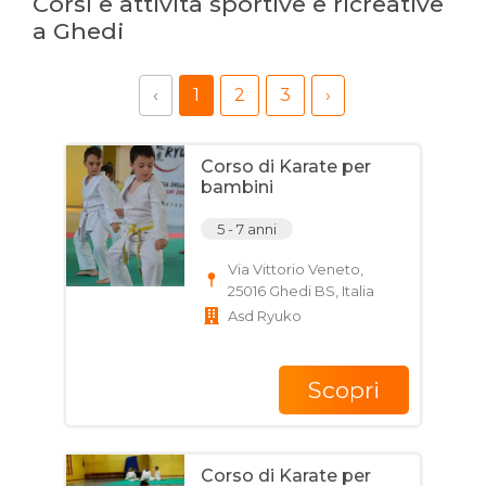
Corsi e attività sportive e ricreative
a Ghedi
‹
1
2
3
›
Corso di Karate per
bambini
5 - 7 anni
Via Vittorio Veneto,
25016 Ghedi BS, Italia
Asd Ryuko
Scopri
Corso di Karate per