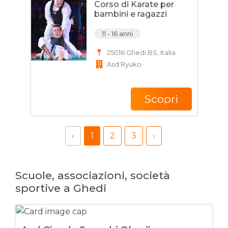
Corso di Karate per
bambini e ragazzi
11 - 16 anni
25016 Ghedi BS, Italia
Asd Ryuko
Scopri
‹
1
2
3
›
Scuole, associazioni, società
sportive a Ghedi