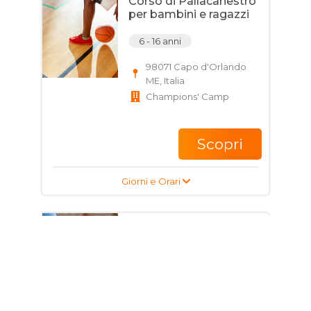
Corso di Pallacanestro
per bambini e ragazzi
6 - 16 anni
98071 Capo d'Orlando
ME, Italia
Champions' Camp
Scopri
Giorni e Orari
Corso di Calcio per
ragazzi e adulti
17 - 35 anni
Via Benefizio, 22, 98071
Capo d'Orlando ME,