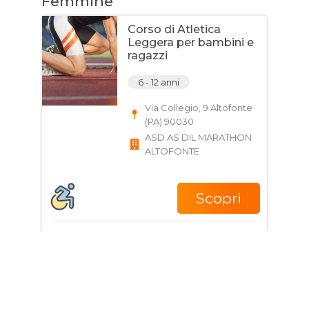
Femmine
Corso di Atletica
Leggera per bambini e
ragazzi
6 - 12 anni
Via Collegio, 9 Altofonte
(PA) 90030
ASD AS DIL MARATHON
ALTOFONTE
Scopri
Giorni e Orari
Corso di pesi per
ragazzi e adulti