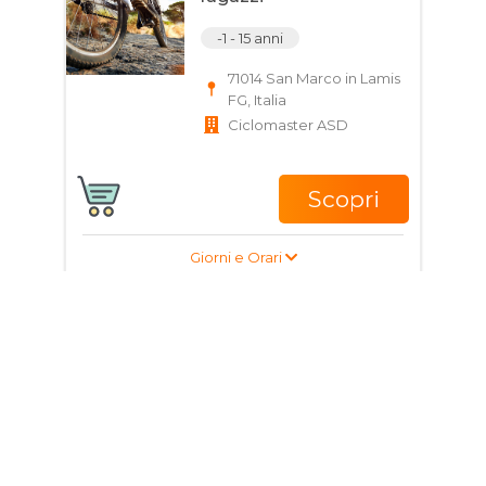
-1 - 15 anni
71014 San Marco in Lamis
FG, Italia
Ciclomaster ASD
Scopri
Giorni e Orari
Corso di Pole dance
per bambini, ragazzi e
adulti
5 - 25 anni
Via Apricena, 71016 San
Severo FG, Italia