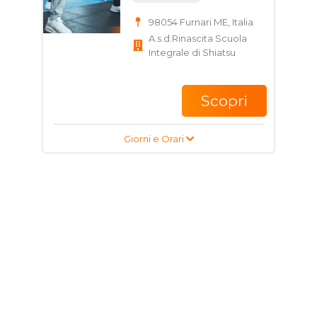
98054 Furnari ME, Italia
A.s.d.Rinascita Scuola
Integrale di Shiatsu
Scopri
Giorni e Orari
Corso di Calcio per
ragazzi e adulti
17 - 35 anni
Via Benefizio, 22, 98071
Capo d'Orlando ME,
Italia
A.S.D. PRO ORLANDINA