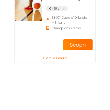
6 - 16 anni
98071 Capo d'Orlando
ME, Italia
Champions' Camp
Scopri
Giorni e Orari
Corso di Calcio per
ragazzi e adulti
17 - 35 anni
Via Benefizio, 22, 98071
Capo d'Orlando ME,
Italia