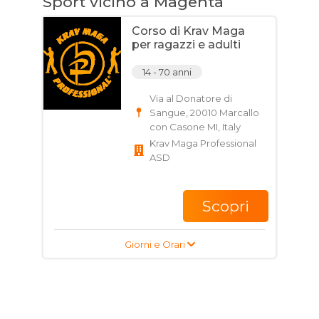
Sport vicino a Magenta
Corso di Krav Maga
per ragazzi e adulti
14 - 70 anni
Via al Donatore di
Sangue, 20010 Marcallo
con Casone MI, Italy
Krav Maga Professional
ASD
Scopri
Giorni e Orari
Corso di Ciclismo su
strada per bambini,
ragazzi e adulti