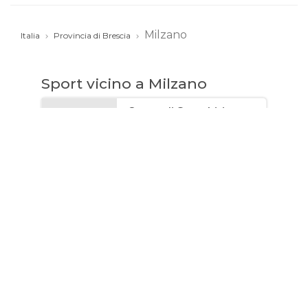
Milzano
Italia
Provincia di Brescia
Sport vicino a Milzano
Corso di Snowkiting
per bambini, ragazzi e
adulti
10 - 70 anni
Passo del Tonale, 25056
Ponte di legno BS, Italia
Nikite Snowkite School
ASD
Scopri