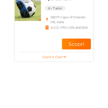
6 - 7 anni
98071 Capo d'Orlando
ME, Italia
A.S.D. PRO ORLANDINA
Scopri
Giorni e Orari
Corso di Calcio per
ragazzi e adulti
17 - 35 anni
Via Benefizio, 22, 98071
Capo d'Orlando ME,
Italia