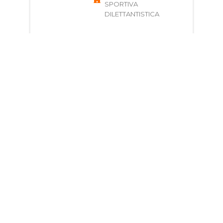
SPORTIVA
DILETTANTISTICA
Scopri
Giorni e Orari
Corso di Fitness per
ragazzi e adulti
12 - 99 anni
Via Legnano, 6, 98121
Messina ME, Italia
NEW BODY LINE
ASSOCIAZIONE
SPORTIVA
DILETTANTISTICA