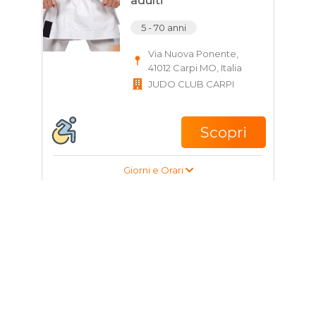
adulti
5 - 70 anni
Via Nuova Ponente,
41012 Carpi MO, Italia
JUDO CLUB CARPI
Scopri
Giorni e Orari
Corso di Ginnastica
Correttiva per bambini,
ragazzi e adulti
10 - 18 anni
Via Trento e Trieste,
41012 Carpi MO, Italia