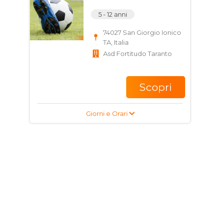
5 - 12 anni
74027 San Giorgio Ionico
TA, Italia
Asd Fortitudo Taranto
Scopri
Giorni e Orari
Corso di Basket per
bambini e ragazzi
11 - 14 anni
74027 San Giorgio Ionico
TA, Italia
asd polisportiva pegaso