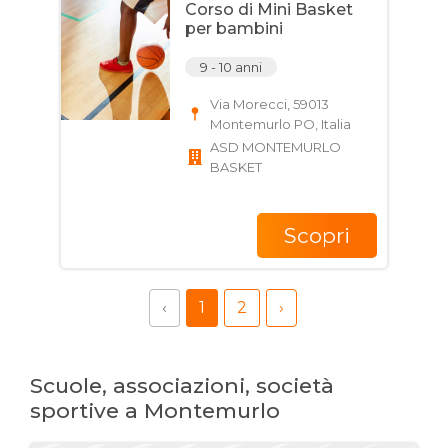
Corso di Mini Basket
per bambini
9 - 10 anni
Via Morecci, 59013
Montemurlo PO, Italia
ASD MONTEMURLO
BASKET
Scopri
‹
1
2
›
Scuole, associazioni, società
sportive a Montemurlo