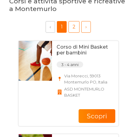
Corsi e attività sportive e ricreative
a Montemurlo
‹
1
2
›
Corso di Mini Basket
per bambini
3 - 4 anni
Via Morecci, 59013
Montemurlo PO, Italia
ASD MONTEMURLO
BASKET
Scopri