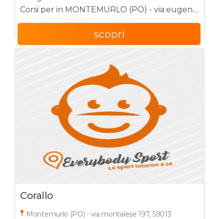
Corsi per in MONTEMURLO (PO) - via eugenio
curiel 54, 59013
scopri
Corallo
Montemurlo (PO) - via montalese 197, 59013