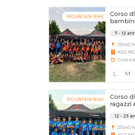
Corso d
MOUNTAIN BIKE
bambini
7 - 12 an
25040 Mo
ASD MO
Corsi a p
L
M
Corso d
MOUNTAIN BIKE
ragazzi 
12 - 23 a
25040 Mo