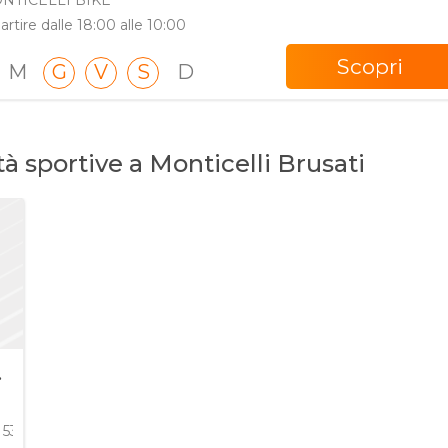
NTICELLI BIKE
artire dalle 18:00 alle 10:00
Scopri
M
G
V
S
D
tà sportive a Monticelli Brusati
o
53 , 25040