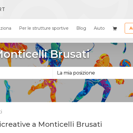
RT
ziona
Per le strutture sportive
Blog
Aiuto
A
Monticelli Brusati
i
ricreative a Monticelli Brusati