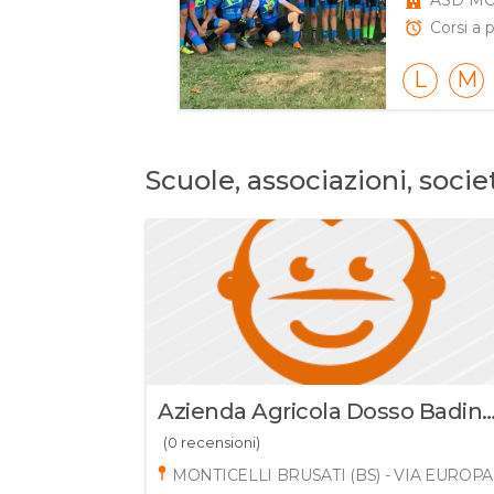
ASD MO
Corsi a p
L
M
Scuole, associazioni, socie
Azienda Agricola Dosso Badin
Di Carola E Alessandra Morandi
(0 recensioni)
MONTICELLI BRUSATI (BS) - VIA EUROPA 