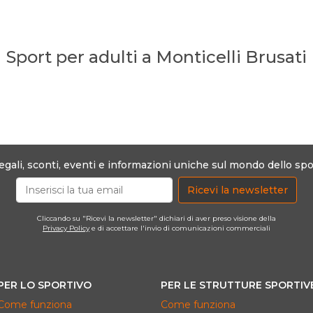
Sport per adulti a Monticelli Brusati
egali, sconti, eventi e informazioni uniche sul mondo dello spo
Ricevi la newsletter
Cliccando su "Ricevi la newsletter" dichiari di aver preso visione della
Privacy Policy
e di accettare l'invio di comunicazioni commerciali
PER LO SPORTIVO
PER LE STRUTTURE SPORTIV
Come funziona
Come funziona