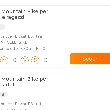
i Mountain Bike per
 e ragazzi
ni
nticelli Brusati BS, Italia
NTICELLI BIKE
artire dalle 18:30 alle 10:00
Scopri
M
G
V
S
D
i Mountain Bike per
e adulti
nni
nticelli Brusati BS, Italia