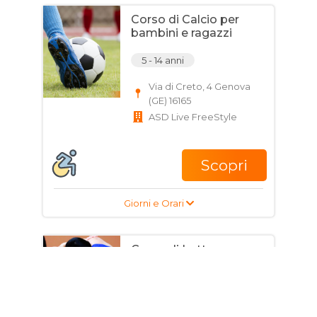
Corso di Calcio per
bambini e ragazzi
5 - 14 anni
Via di Creto, 4 Genova
(GE) 16165
ASD Live FreeStyle
Scopri
Giorni e Orari
Corso di Lotta per
bambini, ragazzi e
adulti
4 - 80 anni