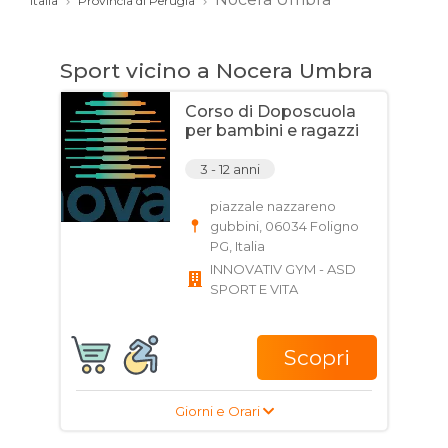
Italia
Provincia di Perugia
Sport vicino a Nocera Umbra
Corso di Doposcuola
per bambini e ragazzi
3 - 12 anni
piazzale nazzareno
gubbini, 06034 Foligno
PG, Italia
INNOVATIV GYM - ASD
SPORT E VITA
Scopri
Giorni e Orari