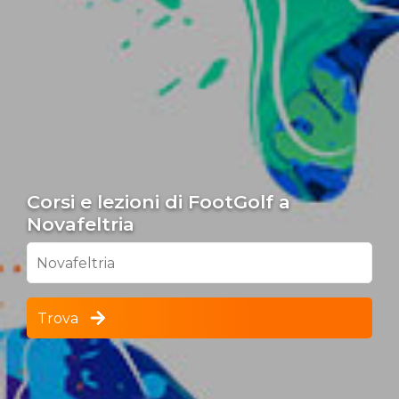
Corsi e lezioni di FootGolf a
Novafeltria
Novafeltria
Trova