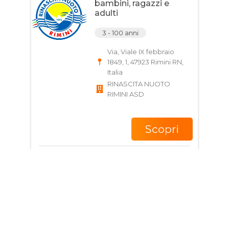
bambini, ragazzi e
adulti
3 - 100 anni
Via, Viale IX febbraio
1849, 1, 47923 Rimini RN,
Italia
RINASCITA NUOTO
RIMINI ASD
Scopri
Giorni e Orari
Corso di Tennis per
bambini e ragazzi
4 - 14 anni