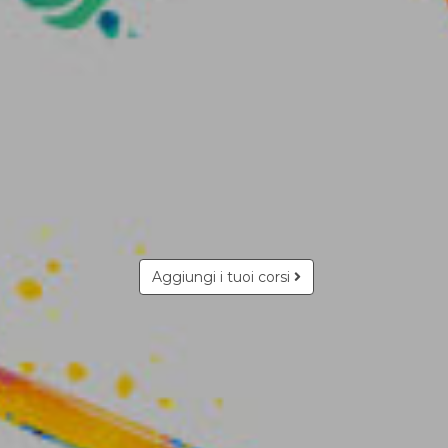
Aggiungi i tuoi corsi