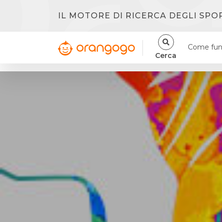
IL MOTORE DI RICERCA DEGLI SPO
Come fun
Cerca