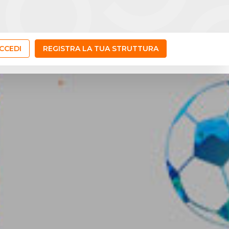
CCEDI
REGISTRA LA TUA STRUTTURA