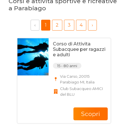
Corsi e attività sportive e ricreative
a Parabiago
‹
1
2
3
4
›
Corso di Attivita
Subacquee per ragazzi
e adulti
15 - 80 anni
Via Carso, 20015
Parabiago MI, Italia
Club Subacqueo AMICI
del BLU
Scopri