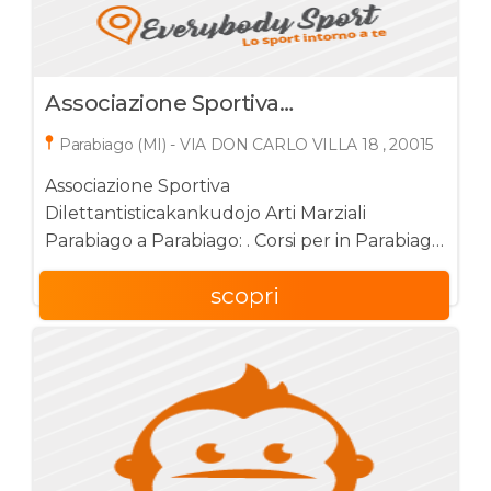
Associazione Sportiva
Dilettantisticakankudojo Arti Marziali
Parabiago (MI) - VIA DON CARLO VILLA 18 , 20015
Parabiago
Associazione Sportiva
Dilettantisticakankudojo Arti Marziali
Parabiago a Parabiago: . Corsi per in Parabiago
(MI) - VIA DON CARLO VILLA 18 , 20015
scopri