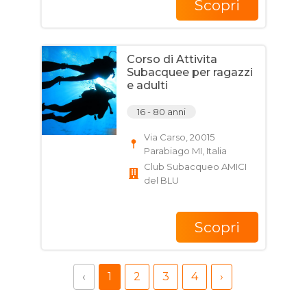
Scopri
Corso di Attivita
Subacquee per ragazzi
e adulti
16 - 80 anni
Via Carso, 20015
Parabiago MI, Italia
Club Subacqueo AMICI
del BLU
Scopri
‹
1
2
3
4
›