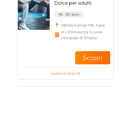
Dolce per adulti
18 - 90 anni
98054 Furnari ME, Italia
A.s.d.Rinascita Scuola
Integrale di Shiatsu
Scopri
Giorni e Orari
Corso di Tiro Con arco
per adulti
60 - 80 anni
Via Eolie, 98051
Barcellona Pozzo di