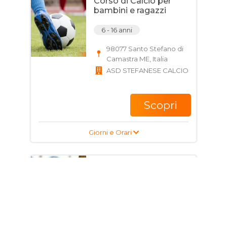
Corso di Calcio per
bambini e ragazzi
6 - 16 anni
98077 Santo Stefano di
Camastra ME, Italia
ASD STEFANESE CALCIO
Scopri
Giorni e Orari
Corso di Tiro Con arco
per bambini, ragazzi e
adulti
9 - 60 anni
Piazza Autonomia,