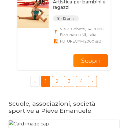
Artistica per bambini e
ragazzi
8 - 15 anni
Via P. Gobetti, 34, 20072
Fizzonasco MI, Italia
FUTUREGYM 2000 ssd
Scopri
‹
1
2
3
4
›
Scuole, associazioni, società
sportive a Pieve Emanuele