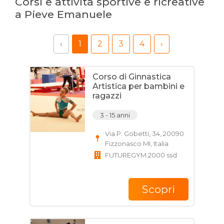
Corsi e attività sportive e ricreative
a Pieve Emanuele
‹
1
2
3
4
›
Corso di Ginnastica
Artistica per bambini e
ragazzi
3 - 15 anni
Via P. Gobetti, 34, 20090
Fizzonasco MI, Italia
FUTUREGYM 2000 ssd
Scopri