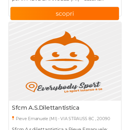
Tolcinasco , 20090
scopri
Sfcm A.s.dilettantistica
Pieve Emanuele (MI) - VIA STRAUSS 8C , 20090
Sfcm A.s.dilettantistica a Pieve Emanuele: .