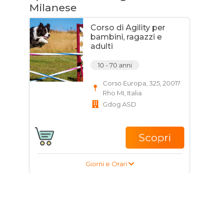
Milanese
Corso di Agility per
bambini, ragazzi e
adulti
10 - 70 anni
Corso Europa, 325, 20017
Rho MI, Italia
Gdog ASD
Scopri
Giorni e Orari
Corso di Danze
caraibiche per bambini,
ragazzi e adulti