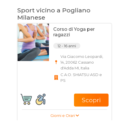
Sport vicino a Pogliano
Milanese
Corso di Yoga per
ragazzi
12 - 16 anni
Via Giacomo Leopardi,
14, 20062 Cassano
d'Adda MI, Italia
C.A.O. SHIATSU ASD e
PS
Scopri
Giorni e Orari